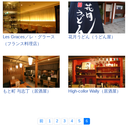
Les Graces／レ・グラース
花月うどん（うどん屋）
（フランス料理店）
もと町 与志丁（居酒屋）
High-collor Wally（居酒屋）
前
1
2
3
4
5
6