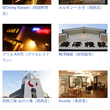
韓Dining Nanami（韓国料理
ホルモン一 かず（焼肉店）
店）
グリル KATE（グリルレスト
梅澤糧穀（卸売販売）
ラン）
焼肉三昧 みのり庵（焼肉店）
Azurely（美容室）