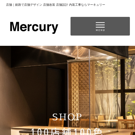
店舗｜姫路で店舗デザイン 店舗改装 店舗設計 内装工事ならマーキュリー
コ
ン
テ
ン
独立開業をお考えの方へ（代表者前田から皆様へ）
ツ
へ
ス
キ
ッ
プ
SHOP
100店舗100色