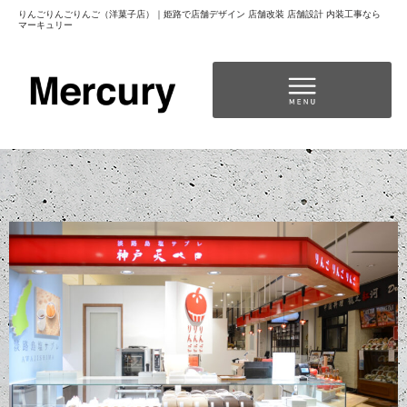
りんごりんごりんご（洋菓子店）｜姫路で店舗デザイン 店舗改装 店舗設計 内装工事なら
マーキュリー
コ
ン
テ
ン
独立開業をお考えの方へ（代表者前田から皆様へ）
ツ
へ
ス
キ
ッ
プ