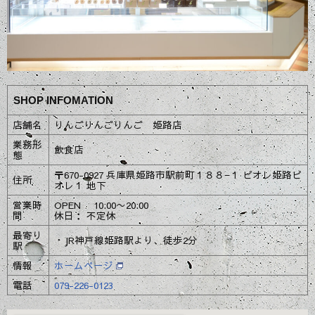
SHOP INFOMATION
店舗名
りんごりんごりんご 姫路店
業務形
飲食店
態
〒670-0927 兵庫県姫路市駅前町１８８−１ ピオレ姫路ピ
住所
オレ１ 地下
営業時
OPEN 10:00〜20:00
間
休日： 不定休
最寄り
・JR神戸線姫路駅より、徒歩2分
駅
情報
ホームページ
電話
079-226-0123