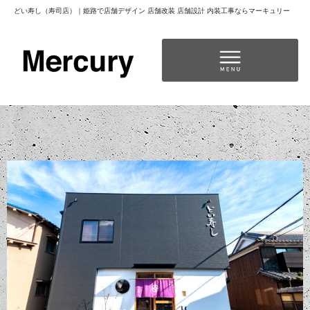
どい寿し（寿司店）｜姫路で店舗デザイン 店舗改装 店舗設計 内装工事ならマーキュリー
コ
ン
テ
ン
独立開業をお考えの方へ（代表者前田から皆様へ）
ツ
へ
ス
キ
ッ
プ